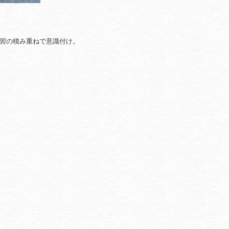
習の積み重ねで意識付け。