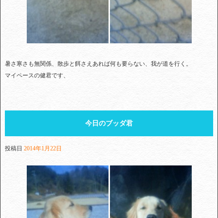
暑さ寒さも無関係、散歩と餌さえあれば何も要らない、我が道を行く。
マイペースの健君です、
今日のブッダ君
投稿日
2014年1月22日