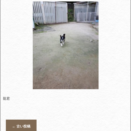
龍君
←
古い投稿