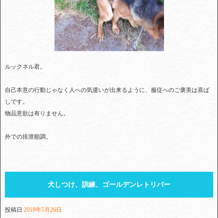
ルックネル君。
自己本意の行動じゃなく人への気遣いが出来るように、服従へのご褒美は喜ば
しです。
物品意欲は有りません。
外での排泄順調。
犬しつけ、訓練、ゴールデンレトリバー
投稿日
2019年5月26日