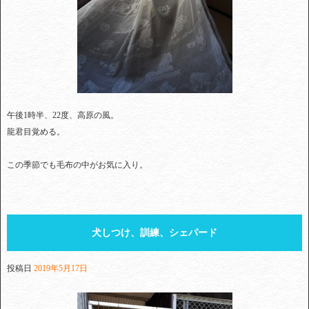
午後1時半、22度、高原の風。
龍君目覚める。
この季節でも毛布の中がお気に入り。
犬しつけ、訓練、シェパード
投稿日
2019年5月17日