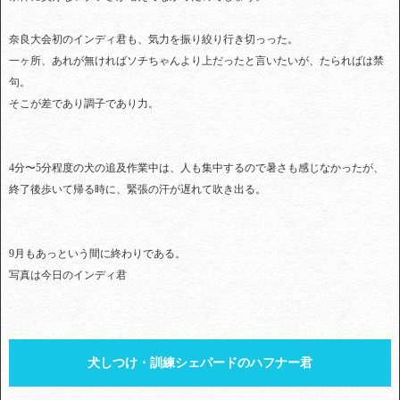
奈良大会初のインディ君も、気力を振り絞り行き切っった。
一ヶ所、あれが無ければソチちゃんより上だったと言いたいが、たらればは禁
句。
そこが差であり調子であり力。
4分〜5分程度の犬の追及作業中は、人も集中するので暑さも感じなかったが、
終了後歩いて帰る時に、緊張の汗が遅れて吹き出る。
9月もあっという間に終わりである。
写真は今日のインディ君
犬しつけ・訓練シェパードのハフナー君