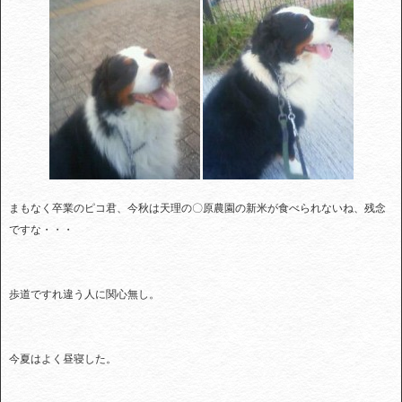
まもなく卒業のピコ君、今秋は天理の〇原農園の新米が食べられないね、残念
ですな・・・
歩道ですれ違う人に関心無し。
今夏はよく昼寝した。