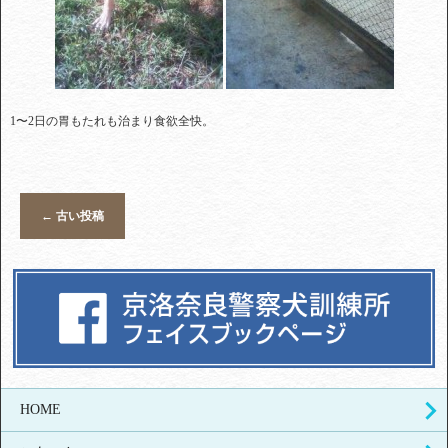
1〜2日の胃もたれも治まり食欲全快。
←
古い投稿
HOME