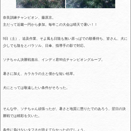
奈良訓練チャンピオン、藤原京。
主だって近畿一円から参加。毎年この大会は晴天で暑い！！
9日（土）、追及作業、そよ風も日陰も無い原っぱでの順番待ち、皆さん、犬に
少しでも陰をとパラソル、日傘、指導手の影で対応。
ソチちゃん決勝戦進出、インディ君99点チャンピオングループ。
暑さに加え、カラカラの土と僅かな短い枯草。
犬にとっては敬遠したい条件がそろった。
そんな中、ソチちゃん頑張ったが、暑さと地質に懲りたでのあろう、翌日の決
勝戦では精彩を欠いた。
条件に負けないタフさが培えてなかったのでしょう。