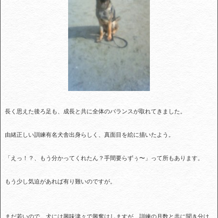
長く思えた後ろ足も、成長と共に全体のバランスが取れてきました。
由緒正しい訓練有名犬舎出身らしく、真面目を絵に描いたよう。
「えっ！？、もう分かってくれたん？手間要らずぅ〜」って所もあります。
もう少し気迫があれば有り難いのですが。
まだ若いので、犬には興味津々で興奮はしますが、訓練の月数と共に聞き分け