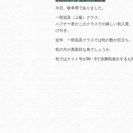
今日、岐阜県でありました。
一部追及（上級）クラス。
ハフナー君がこのクラスでの嬉しい初入賞、
け付き。
近年、一部追及クラスでは牝の数が目立ち、本
牝の方が真面目な為でしょうか。
牝ではケイト号が99・8で決勝戦進出するも