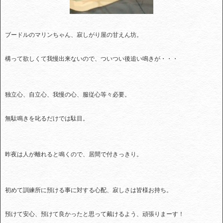
ブードルのマリンちゃん、寂しがり屋の甘えん坊。
構って欲しくて我慢出来ないので、ついつい後追い鳴きが・・・
独立心、自立心、我慢の心、服従心等々必要。
無駄鳴きを叱るだけでは駄目。
昨夜は人が離れると鳴くので、居間で付きっきり。
初めて訓練所に預ける事に対する心配、寂しさは皆様お持ち。
預けて安心、預けて良かったと思って戴けるよう、頑張りまーす！