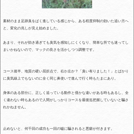
素材のまま足跡臭をばく進している感じから、ある程度抑制の効いた追い方へ
と、変化の兆しが見え始めました。
あまり、それが効き過ぎても臭気を感知しにくくなり、簡単な所でも迷ってし
まいかねないので、マックの良さを活かしつつ調整です。
コース後半、地質の硬い屈折点で、右か左か？「臭い有りました！」とばかり
に臭気線上でもないのに全く同じ鼻使いで進んで行く時もたまにあり。
身体のある部分に、正しく追っている動作と僅かな違いがある時もあるし、全
く違わない時もあるので人間がしっかりコースを最後迄把握していないと騙さ
れかねません。
止めないと、何千回の成功も一回の嘘に騙されると悪癖が付きます。