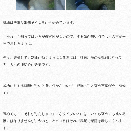
訓練は些細な出来そうな事から始めています。
「座れ」も知ってはいるが確実性がないので、する気が無い時でも人の声が一
発で通じるように。
先々、興奮しても制止が効くようになる為には、訓練用語の意識付けや強制
力、人への服従心が必要です。
成功に対する報酬がないと身に付かないので、愛撫の手と褒め言葉が今、有効
です。
褒めても、「それがなんじゃい」てなタイプの犬には、いくら褒めても成功報
酬にはなりませんが、今のところピコ君はそれで尻尾で感情を表してくれま
す。