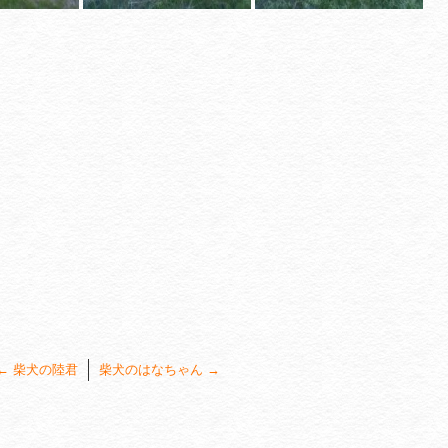
←
柴犬の陸君
柴犬のはなちゃん
→