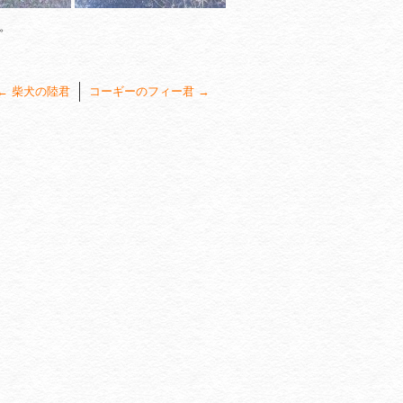
。
←
柴犬の陸君
コーギーのフィー君
→