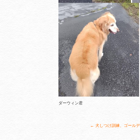
ダーウィン君
←
犬しつけ訓練、ゴールデ